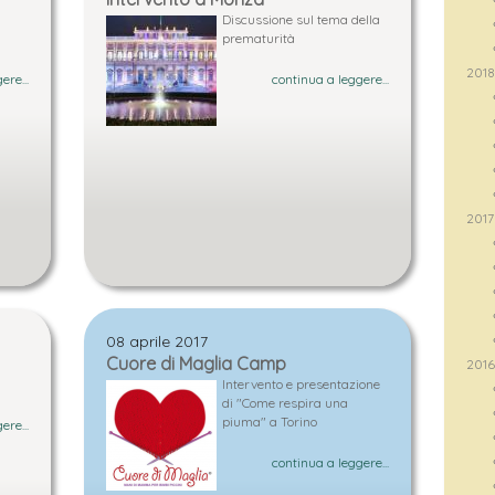
Discussione sul tema della
prematurità
201
ere...
continua a leggere...
2017
08 aprile 2017
Cuore di Maglia Camp
201
Intervento e presentazione
di "Come respira una
piuma" a Torino
ere...
continua a leggere...