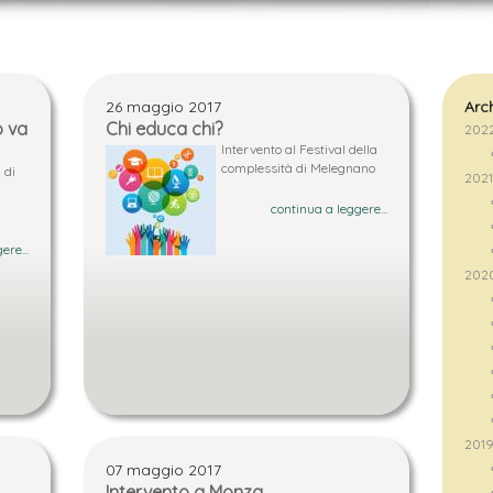
26 maggio 2017
Arch
o va
Chi educa chi?
202
Intervento al Festival della
complessità di Melegnano
 di
202
continua a leggere...
ere...
202
201
07 maggio 2017
Intervento a Monza