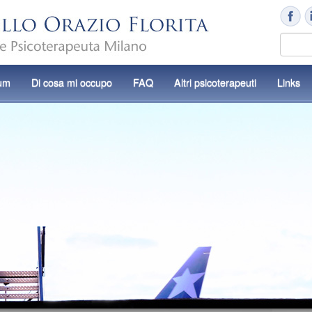
lum
Di cosa mi occupo
FAQ
Altri psicoterapeuti
Links