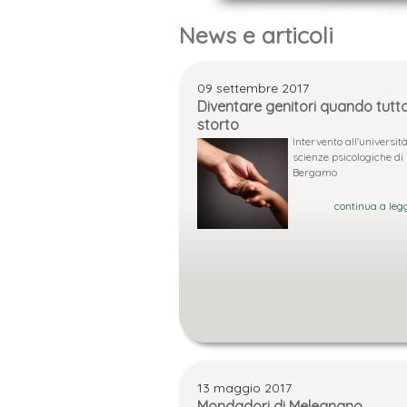
News e articoli
09 settembre 2017
Diventare genitori quando tutt
storto
Intervento all'università
scienze psicologiche di
Bergamo
continua a legg
13 maggio 2017
Mondadori di Melegnano