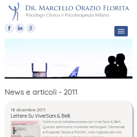
Toggle
navigat
News e articoli - 2011
18 dicembre 2011
Lettere Su ViverSani & Belli
Continua la collaborazione con ViverSani & Belli.
Questa settimana troverete nell'angolo "Domande
e Risposte: Sesso e Psiche", una risposta ad una