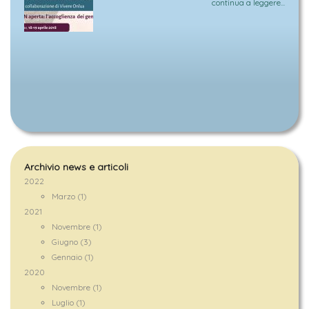
continua a leggere...
Archivio news e articoli
2022
Marzo (1)
2021
Novembre (1)
Giugno (3)
Gennaio (1)
2020
Novembre (1)
Luglio (1)