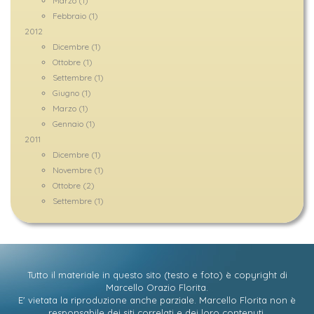
Marzo (1)
Febbraio (1)
2012
Dicembre (1)
Ottobre (1)
Settembre (1)
Giugno (1)
Marzo (1)
Gennaio (1)
2011
Dicembre (1)
Novembre (1)
Ottobre (2)
Settembre (1)
Tutto il materiale in questo sito (testo e foto) è copyright di
Marcello Orazio Florita
.
E' vietata la riproduzione anche parziale. Marcello Florita non è
responsabile dei siti correlati e dei loro contenuti.