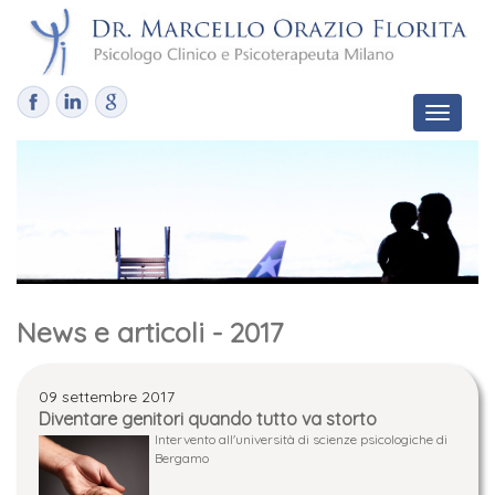
Toggle
navigat
News e articoli - 2017
09 settembre 2017
Diventare genitori quando tutto va storto
Intervento all'università di scienze psicologiche di
Bergamo