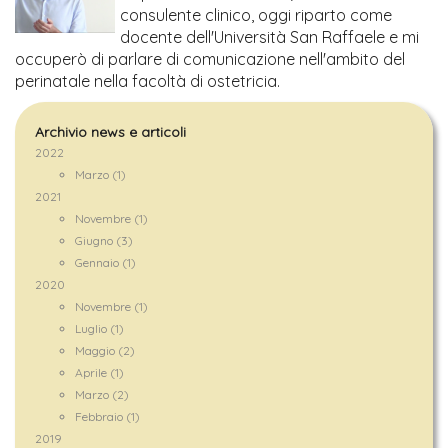
consulente clinico, oggi riparto come
docente dell'Università San Raffaele e mi
occuperò di parlare di comunicazione nell'ambito del
perinatale nella facoltà di ostetricia.
Archivio news e articoli
2022
Marzo (1)
2021
Novembre (1)
Giugno (3)
Gennaio (1)
2020
Novembre (1)
Luglio (1)
Maggio (2)
Aprile (1)
Marzo (2)
Febbraio (1)
2019